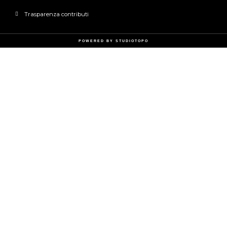
Trasparenza contributi
POWERED BY
STUDIOTOPO